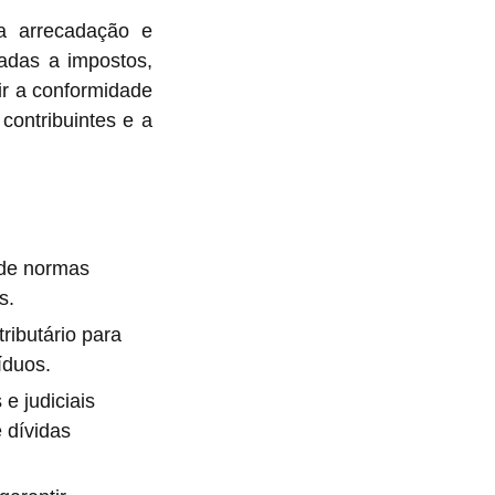
 a arrecadação e
nadas a impostos,
ir a conformidade
contribuintes e a
 de normas
s.
ributário para
íduos.
e judiciais
 dívidas