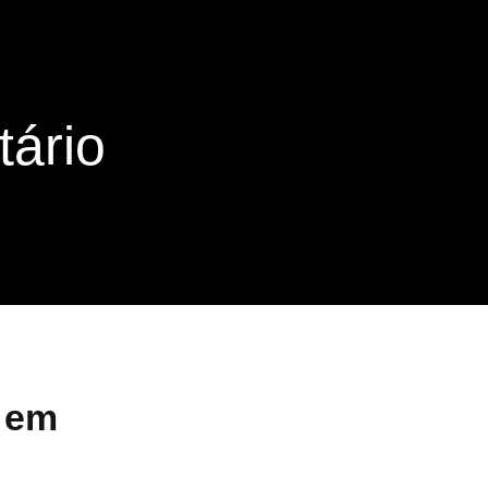
tário
 em